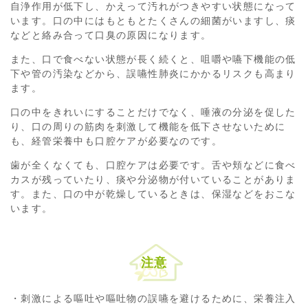
自浄作用が低下し、かえって汚れがつきやすい状態になって
います。口の中にはもともとたくさんの細菌がいますし、痰
などと絡み合って口臭の原因になります。
また、口で食べない状態が長く続くと、咀嚼や嚥下機能の低
下や管の汚染などから、誤嚥性肺炎にかかるリスクも高まり
ます。
口の中をきれいにすることだけでなく、唾液の分泌を促した
り、口の周りの筋肉を刺激して機能を低下させないために
も、経管栄養中も口腔ケアが必要なのです。
歯が全くなくても、口腔ケアは必要です。舌や頬などに食べ
カスが残っていたり、痰や分泌物が付いていることがありま
す。また、口の中が乾燥しているときは、保湿などをおこな
います。
注意
・刺激による嘔吐や嘔吐物の誤嚥を避けるために、栄養注入