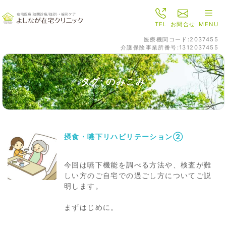
TEL
お問合せ
MENU
医療機関コード:2037455
介護保険事業所番号:1312037455
タグ: のみこみ
摂食・嚥下リハビリテーション②
今回は嚥下機能を調べる方法や、検査が難
しい方のご自宅での過ごし方についてご説
明します。
まずはじめに。